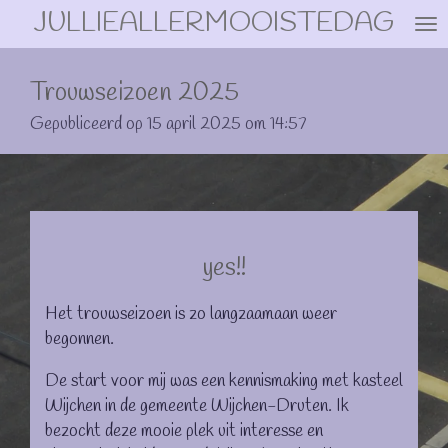
JULLIEALLERMOOISTEDAG
Ga
direct
naar
Trouwseizoen 2025
de
hoofdinhoud
Gepubliceerd op 15 april 2025 om 14:57
yes!!
Het trouwseizoen is zo langzaamaan weer
begonnen.
De start voor mij was een kennismaking met kasteel
Wijchen in de gemeente Wijchen-Druten. Ik
bezocht deze mooie plek uit interesse en