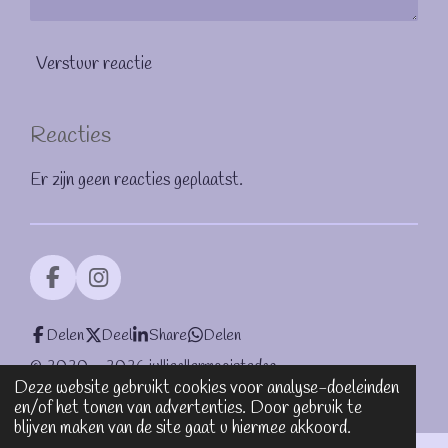
Verstuur reactie
Reacties
Er zijn geen reacties geplaatst.
F
I
a
n
c
s
Delen
Deel
Share
Delen
e
t
b
a
© 2020 - 2026 jullieallermooistedag
o
g
Deze website gebruikt cookies voor analyse-doeleinden
Powered by
JouwWeb
o
r
en/of het tonen van advertenties. Door gebruik te
k
a
blijven maken van de site gaat u hiermee akkoord.
m