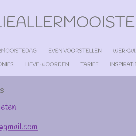
LIEALLERMOOIST
ERMOOISTEDAG
EVEN VOORSTELLEN
WERKWI
ONIES
LIEVE WOORDEN
TARIEF
INSPIRATI
s
ieten
g@gmail.com