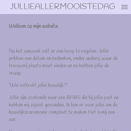
JULLIEALLERMOOISTEDAG
Ga
direct
naar
Welkom op mijn website.
de
hoofdinhoud
Na het aanzoek valt er een hoop te regelen. Jullie
prikken een datum en bedenken, onder andere, waar de
trouwerij plaats moet vinden en nu hebben jullie de
vraag:
"Wie voltrekt jullie huwelijk?"
Jullie zijn zoekende naar een BABS die bij jullie past en
hebben mij zojuist gevonden. Ik ben er voor jullie om de
huwelijksceremonie compleet te maken Het is mij een
eer.